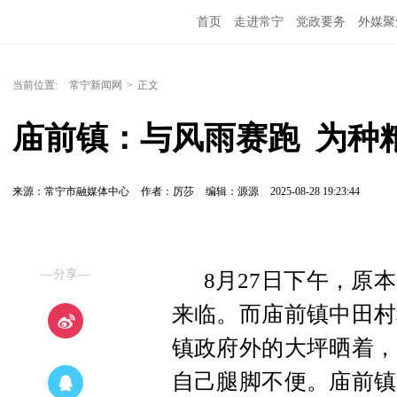
首页
走进常宁
党政要务
外媒聚
当前位置:
常宁新闻网
>
正文
庙前镇：与风雨赛跑  为
来源：常宁市融媒体中心
作者：厉莎
编辑：源源
2025-08-28 19:23:44
—分享—
8月27日下午，原
来临。而庙前镇中田村
镇政府外的大坪晒着，
自己腿脚不便。庙前镇