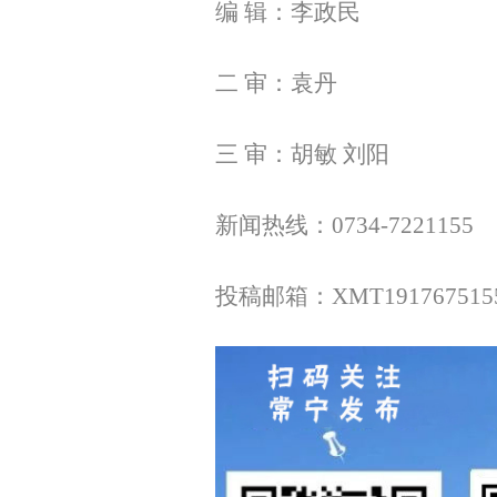
编 辑：李政民
二 审：袁丹
三 审：胡敏 刘阳
新闻热线：0734-7221155
投稿邮箱：XMT1917675155