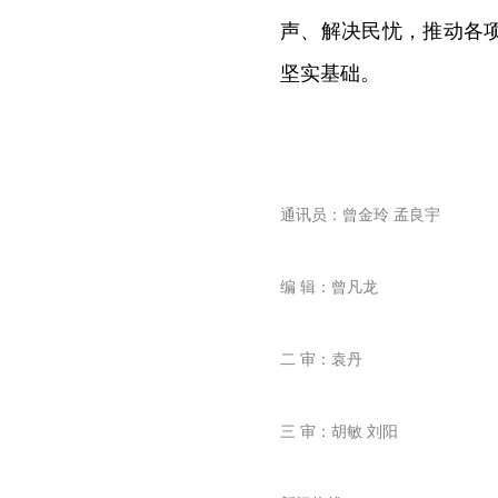
声、解决民忧，推动各
坚实基础。
通讯员：曾金玲 孟良宇
编 辑：曾凡龙
二 审：袁丹
三 审：胡敏 刘阳