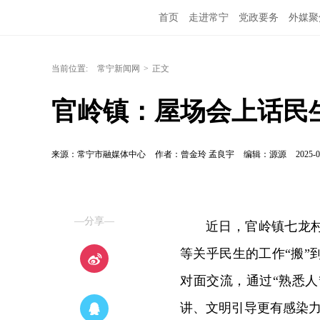
首页
走进常宁
党政要务
外媒聚
当前位置:
常宁新闻网
>
正文
官岭镇：屋场会上话民生
来源：常宁市融媒体中心
作者：曾金玲 孟良宇
编辑：源源
2025-0
—分享—
近日，官岭镇七龙
等关乎民生的工作“搬
对面交流，通过“熟悉人
讲、文明引导更有感染