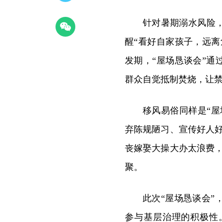
针对暑期溺水风险
醒“看好自家孩子，远离
发期，“屋场恳谈会”通
群众自觉抵制焚烧，让
移风易俗同样是“屋
弃陈规陋习、宣传好人
丧嫁娶大操大办太浪费
聚。
此次“屋场恳谈会
参与基层治理的积极性