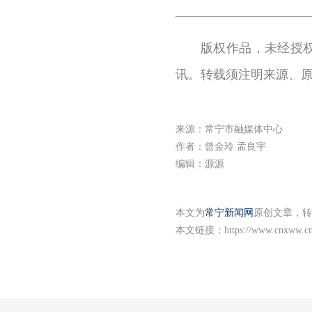
版权作品，未经授
讯。转载须注明来源、
来源：常宁市融媒体中心
作者：曾金玲 孟良宇
编辑：源源
本文为
常宁新闻网
原创文章，转
本文链接：
https://www.cnxww.cn