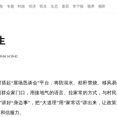
焦
专题
时政
经济
民生
生态
基层
常宁报
视界
视听
 
9-04 14:59:42
村搭起“屋场恳谈会”平台，将防溺水、秸秆禁烧、移风易
”到群众家门口，用接地气的语言、拉家常的方式，与村民
”讲好“身边事”，把“大道理”用“家常话”讲出来，让政策
力和信服力。