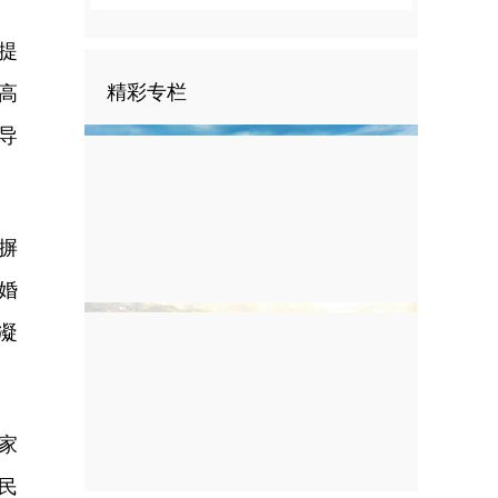
提
精彩专栏
高
导
摒
婚
凝
家
民