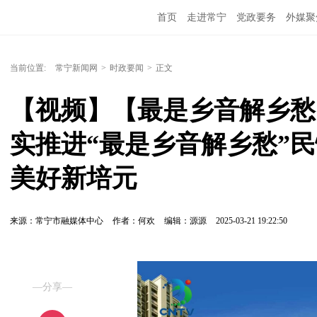
首页
走进常宁
党政要务
外媒聚
当前位置:
常宁新闻网
>
时政要闻
>
正文
【视频】【最是乡音解乡愁（
实推进“最是乡音解乡愁”民
美好新培元
来源：常宁市融媒体中心
作者：何欢
编辑：源源
2025-03-21 19:22:50
—分享—