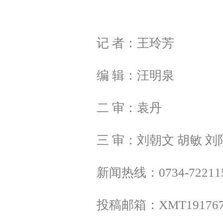
记 者：王玲芳
编 辑：汪明泉
二 审：袁丹
三 审：刘朝文 胡敏 刘
新闻热线：0734-72211
投稿邮箱：XMT1917675