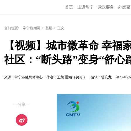
首页
走进常宁
党政要务
外媒聚
当前位置:
常宁新闻网
>
基层
>
正文
【视频】城市微革命 幸福
社区：“断头路”变身“舒心
来源：常宁市融媒体中心
作者：王荣 雷娟（实习 ）
编辑：曾凡龙
2025-10-24
—分享—