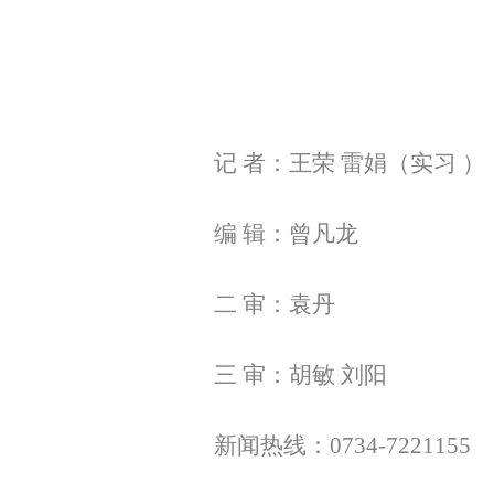
记 者：王荣 雷娟（实习 ）
编 辑：曾凡龙
二 审：袁丹
三 审：胡敏 刘阳
新闻热线：0734-7221155