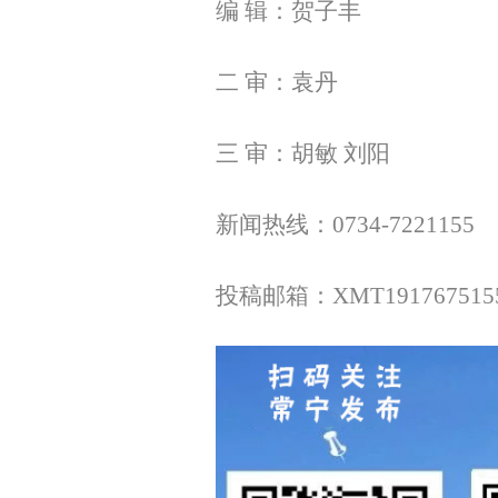
编 辑：贺子丰
二 审：袁丹
三 审：胡敏 刘阳
新闻热线：0734-7221155
投稿邮箱：XMT1917675155