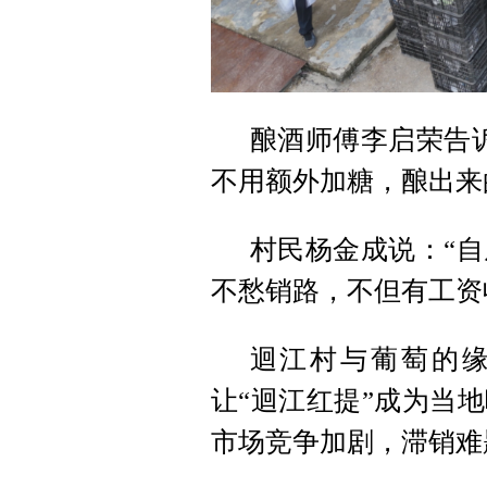
酿酒师傅李启荣告
不用额外加糖，酿出来
村民杨金成说：“
不愁销路，不但有工资
迴江村与葡萄的缘分
让“迴江红提”成为当
市场竞争加剧，滞销难