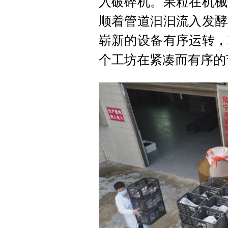
入破碎机。果粒在机械
顺着管道汩汩流入发酵
崭新的设备有序运转，
个工坊在紧凑而有序的