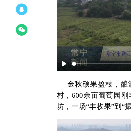
Play
金秋硕果盈枝，酿
村，600余亩葡萄园刚
坊，一场“丰收果”到“