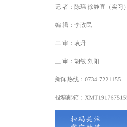
记 者：陈瑶 徐静宜（实习
编 辑：李政民
二 审：袁丹
三 审：胡敏 刘阳
新闻热线：0734-7221155
投稿邮箱：XMT1917675155