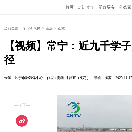
首页
走进常宁
党政要务
外媒聚
当前位置:
常宁新闻网
>
基层
>
正文
【视频】常宁：近九千学子
径
来源：常宁市融媒体中心
作者：陈瑶 徐静宜（实习）
编辑：源源
2025-11-17
—分享—