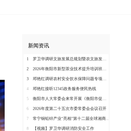
新闻资讯
1
罗卫华调研文旅发展总规划暨农文旅发展工作
2
2026年衡阳市新型茶业技术提升培训班在塔山瑶族乡开班
3
邓艳红调研农村安全饮水保障问题专项整治和抗旱保水工作
4
邓艳红接听12345政务服务便民热线
5
衡阳市人大常委会来常开展《衡阳市促进中医药康养与文旅融合发展若干规定（草案）》立法调研
6
2026年度第二十五次市委常委会会议召开
7
常宁铜铅锌产业“亮相”第十二届全球湘商大会京津冀推介会
8
【视频】罗卫华调研消防安全工作