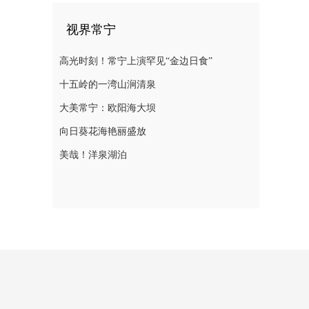
视界常宁
高光时刻！常宁上演罕见“金边日食”
十五岭的一湾山涧清泉
大美常宁：欧阳海大坝
向日葵花海艳丽盛放
美哉！洋泉湖泊