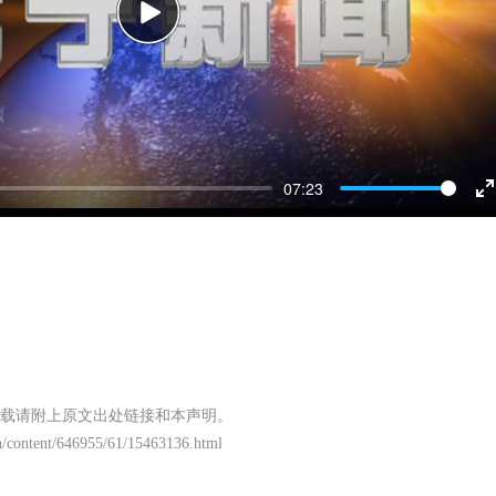
Play
07:23
E
f
载请附上原文出处链接和本声明。
/content/646955/61/15463136.html