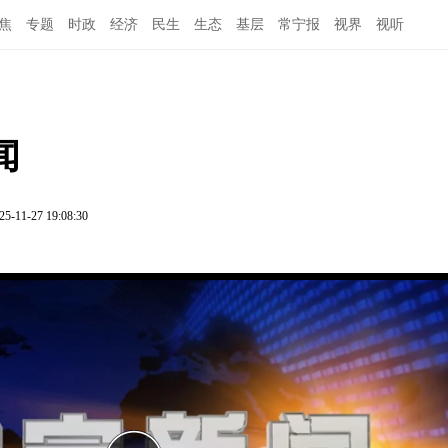
焦
专题
时政
经济
民生
生态
基层
常宁报
视界
视听
闻
25-11-27 19:08:30