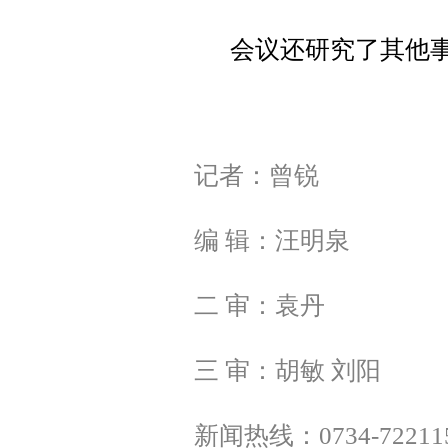
会议还研究了其他
记者：曾锐
编 辑：汪明泉
二 审：袁丹
三 审：胡敏 刘阳
新闻热线：0734-72211