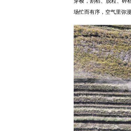
穿梭，割稻、脱粒、碎
场忙而有序，空气里弥