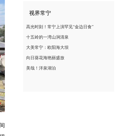
视界常宁
高光时刻！常宁上演罕见“金边日食”
十五岭的一湾山涧清泉
大美常宁：欧阳海大坝
向日葵花海艳丽盛放
美哉！洋泉湖泊
间