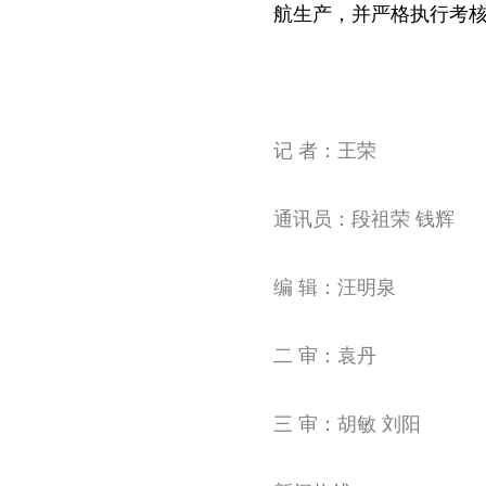
航生产，并严格执行考
记 者：
王荣
通讯员：段祖荣 钱辉
编 辑：汪明泉
二 审：袁丹
三 审：胡敏 刘阳