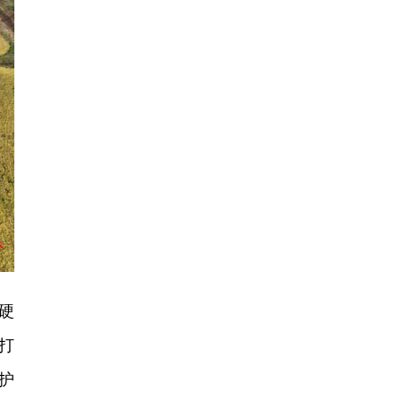
硬
打
护