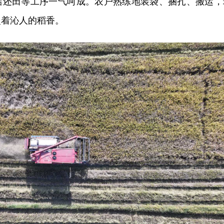
秸还田等工序一气呵成。农户熟练地装袋、捆扎、搬运，
漫着沁人的稻香。