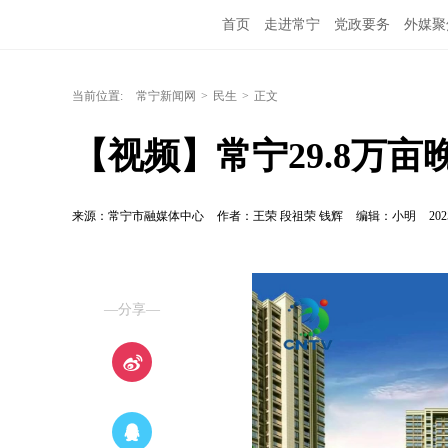
首页
走进常宁
党政要务
外媒聚
当前位置:
常宁新闻网
>
民生
>
正文
【视频】常宁29.8万
来源：常宁市融媒体中心
作者：王荣 段祖荣 钱辉
编辑：小明
202
—分享—