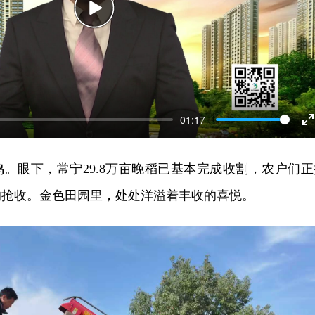
Play
01:17
E
f
。眼下，常宁29.8万亩晚稻已基本完成收割，农户们正
的抢收。金色田园里，处处洋溢着丰收的喜悦。