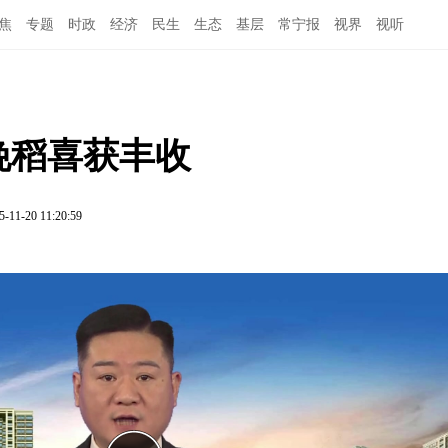
焦
专题
时政
经济
民生
生态
基层
常宁报
视界
视听
亩晚稻喜获丰收
5-11-20 11:20:59