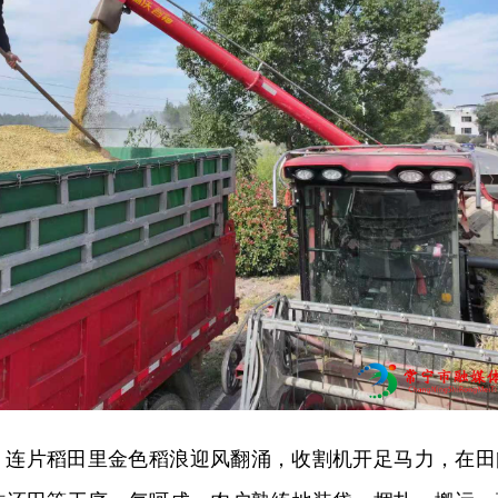
，连片稻田里金色稻浪迎风翻涌，收割机开足马力，在田