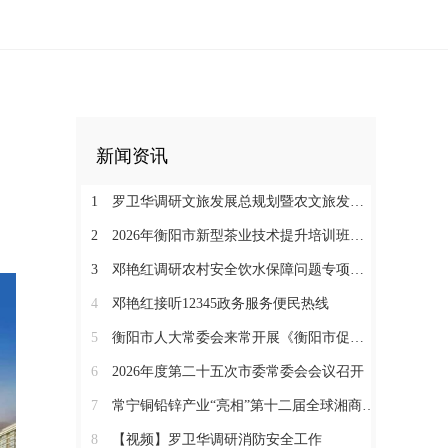
新闻资讯
1
罗卫华调研文旅发展总规划暨农文旅发展工作
2
2026年衡阳市新型茶业技术提升培训班在塔山瑶族乡开班
3
邓艳红调研农村安全饮水保障问题专项整治和抗旱保水工作
4
邓艳红接听12345政务服务便民热线
5
衡阳市人大常委会来常开展《衡阳市促进中医药康养与文旅融合发展若干规定（草案）》立法调研
6
2026年度第二十五次市委常委会会议召开
7
常宁铜铅锌产业“亮相”第十二届全球湘商大会京津冀推介会
8
【视频】罗卫华调研消防安全工作