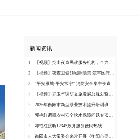
新闻资讯
1
【视频】突击夜查民政服务机构，全力守护特殊群体安全
2
【视频】夜查卫健领域除隐患 筑牢医疗机构消防安全“防火墙”
3
“平安雁城·平安常宁” 消防安全集中夜查行动通告
4
【视频】罗卫华调研文旅发展总规划暨农文旅发展工作
5
2026年衡阳市新型茶业技术提升培训班在塔山瑶族乡开班
6
邓艳红调研农村安全饮水保障问题专项整治和抗旱保水工作
7
邓艳红接听12345政务服务便民热线
8
衡阳市人大常委会来常开展《衡阳市促进中医药康养与文旅融合发展若干规定（草案）》立法调研