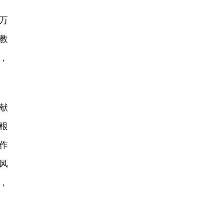
万
教
，
献
根
作
风
，