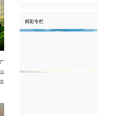
精彩专栏
nter
ullscreen
广
山
立