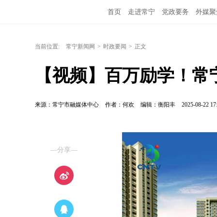
首页
走进常宁
党政要务
外媒聚
当前位置:
常宁新闻网
>
时政要闻
>
正文
【视频】百万励学！常宁
来源：常宁市融媒体中心
作者：何欢
编辑：衡阳丰
2025-08-22 17
—分享—