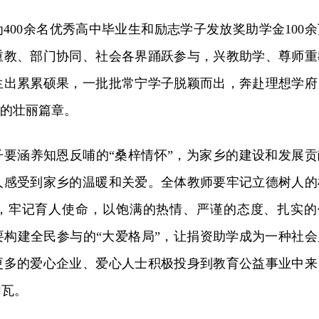
400余名优秀高中毕业生和励志学子发放奖助学金100余
重教、部门协同、社会各界踊跃参与，兴教助学、尊师重
生出累累硕果，一批批常宁学子脱颖而出，奔赴理想学府
”的壮丽篇章。
子要涵养知恩反哺的“桑梓情怀”，为家乡的建设和发展贡
人感受到家乡的温暖和关爱。全体教师要牢记立德树人的
，牢记育人使命，以饱满的热情、严谨的态度、扎实的
要构建全民参与的“大
爱
格局”，让捐资助学成为一种社会
更多的爱心企业、爱心人士积极投身到教育公益事业中来
加瓦。