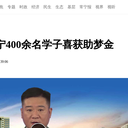
焦
专题
时政
经济
民生
生态
基层
常宁报
视界
视听
400余名学子喜获助梦金
:39:06