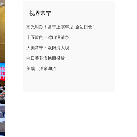
视界常宁
高光时刻！常宁上演罕见“金边日食”
十五岭的一湾山涧清泉
大美常宁：欧阳海大坝
向日葵花海艳丽盛放
美哉！洋泉湖泊