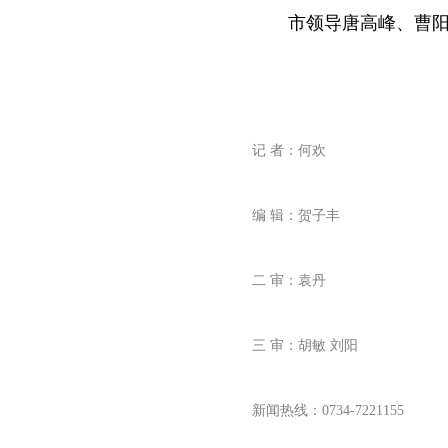
市领导唐高峰、曹
记 者：何欢
编 辑：贺子丰
二 审：袁丹
三 审：胡敏 刘阳
新闻热线：0734-7221155